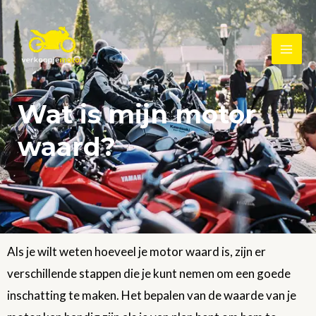
Skip
MAI
to
ME
content
Wat is mijn motor
waard?
Als je wilt weten hoeveel je motor waard is, zijn er
verschillende stappen die je kunt nemen om een goede
inschatting te maken. Het bepalen van de waarde van je