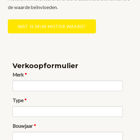
de waarde beïnvloeden.
WAT IS MIJN MOTOR WAARD?
Verkoopformulier
Merk
*
Type
*
Bouwjaar
*